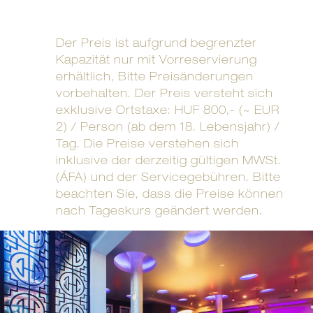
Der Preis ist aufgrund begrenzter
Kapazität nur mit Vorreservierung
erhältlich, Bitte Preisänderungen
vorbehalten. Der Preis versteht sich
exklusive Ortstaxe: HUF 800,- (~ EUR
2) / Person (ab dem 18. Lebensjahr) /
Tag. Die Preise verstehen sich
inklusive der derzeitig gültigen MWSt.
(ÁFA) und der Servicegebühren. Bitte
beachten Sie, dass die Preise können
nach Tageskurs geändert werden.