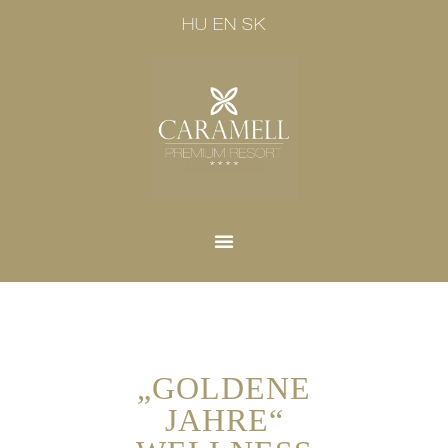
HU
EN
SK
„GOLDENE
JAHRE“