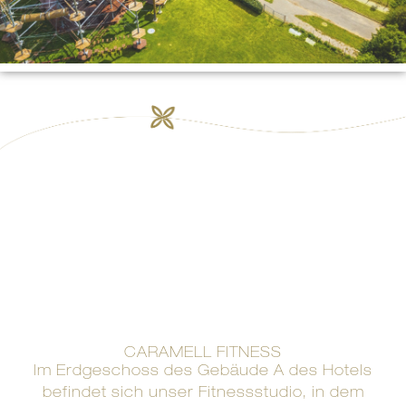
CARAMELL FITNESS
Im Erdgeschoss des Gebäude A des Hotels
befindet sich unser Fitnessstudio, in dem