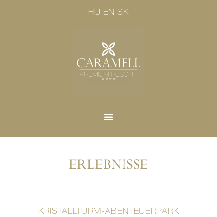
HU
EN
SK
ERLEBNISSE
KRISTALLTURM-ABENTEUERPARK