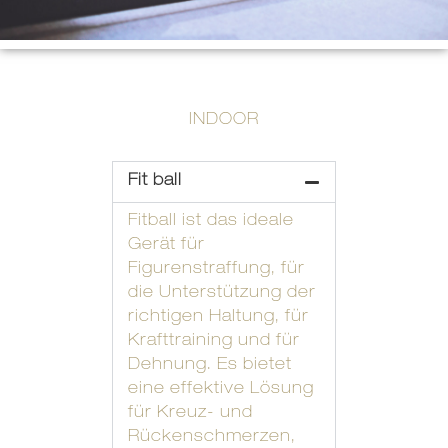
INDOOR
Fit ball
Fitball ist das ideale
Gerät für
Figurenstraffung, für
die Unterstützung der
richtigen Haltung, für
Krafttraining und für
Dehnung. Es bietet
eine effektive Lösung
für Kreuz- und
Rückenschmerzen,