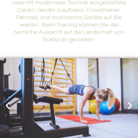
viele mit modernster Technik ausgestattete
Cardio-Geräte (Laufband, Crosstrainer,
Fahrrad) und isotonische Geräte auf Sie
warten. Beim Training können Sie die
herrliche Aussicht auf die Landschaft von
Bükfürdő genießen.