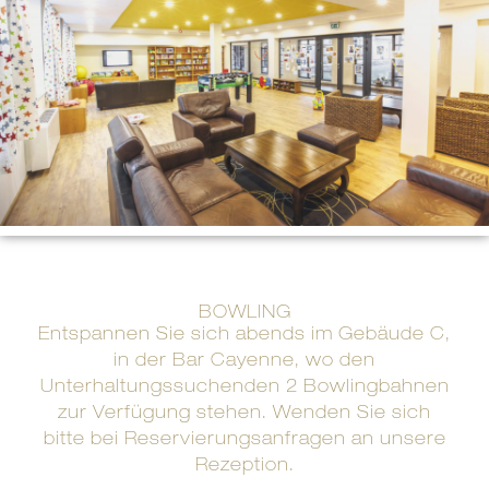
BOWLING
Entspannen Sie sich abends im Gebäude C,
in der Bar Cayenne, wo den
Unterhaltungssuchenden 2 Bowlingbahnen
zur Verfügung stehen. Wenden Sie sich
bitte bei Reservierungsanfragen an unsere
Rezeption.