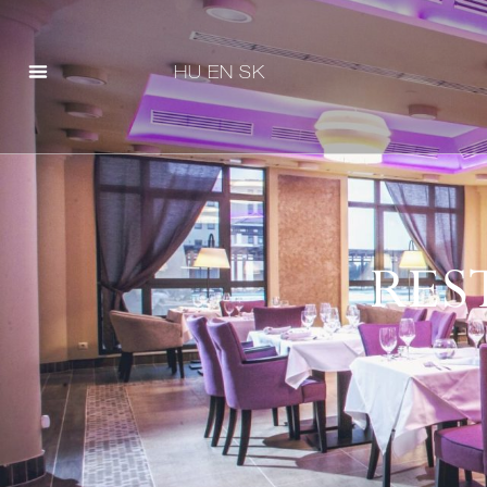
HU
EN
SK
RES