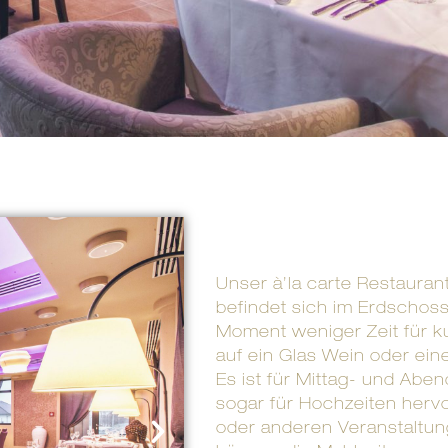
Unser à’la carte Restauran
befindet sich im Erdschos
Moment weniger Zeit für k
auf ein Glas Wein oder ei
Es ist für Mittag- und Ab
sogar für Hochzeiten herv
oder anderen Veranstaltun