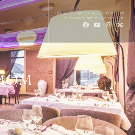
(00 36) 94 558-030 / (00 36) 30 616 8321
18. Európa Straße, Bükfürdő H-9740
AMOM