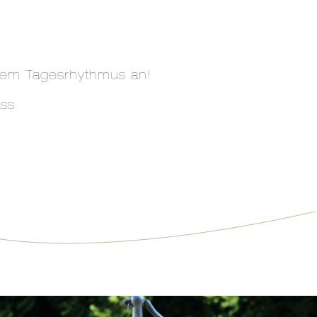
rem Tagesrhythmus an!
ass