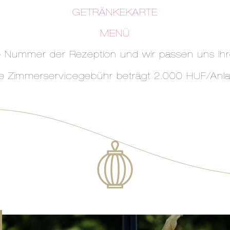
GETRÄNKEKARTE
MENÜ
ie Nummer der Rezeption und wir passen uns Ih
e Zimmerservicegebühr beträgt 2.000 HUF/Anl