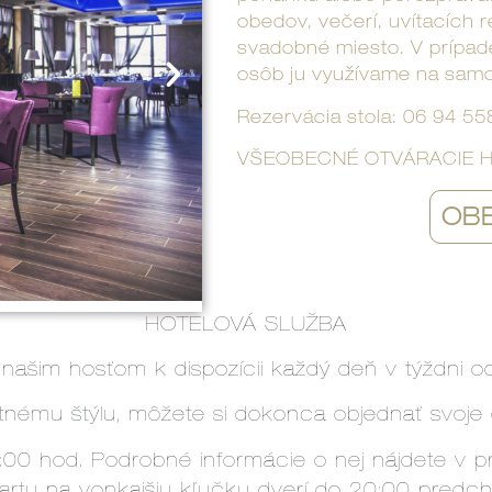
obedov, večerí, uvítacích r
svadobné miesto. V prípade
osôb ju využívame na samo
Rezervácia stola: 06 94 55
VŠEOBECNÉ OTVÁRACIE HOD
OB
HOTELOVÁ SLUŽBA
e našim hosťom k dispozícii každý deň v týždni o
tnému štýlu, môžete si dokonca objednať svoje o
0:00 hod. Podrobné informácie o nej nájdete v pri
kartu na vonkajšiu kľučku dverí do 20:00 predch