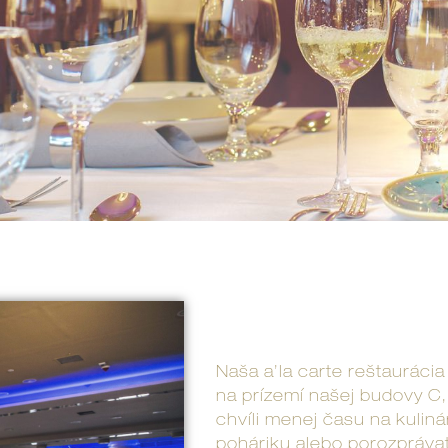
Naša a’la carte reštauráci
na prízemí našej budovy C, 
chvíli menej času na kuliná
poháriku alebo porozprávať