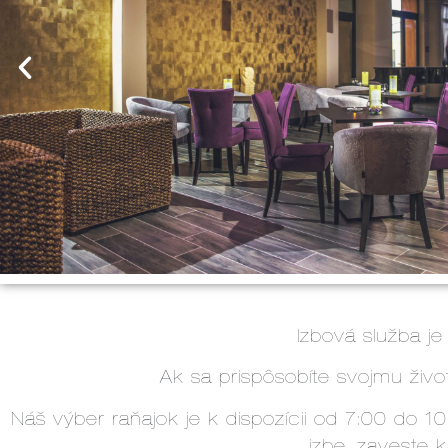
Izbová služba j
Ak sa prispôsobíte svojmu živo
Náš výber raňajok je k dispozícii od 7:00 do 1
izbe, zaveste 