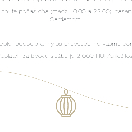
te počas dňa (medzi 10:00 a 22:00), naservíru
Cardamom.
ť číslo recepcie a my sa prispôsobíme vášmu d
oplatok za izbovú službu je 2 000 HUF/príležito