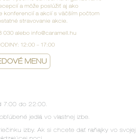
ecepcií a môže poslúžiť aj ako
 konferencií a akcií s väčším počtom
statné stravovanie akcie.
8 030 alebo info@caramell.hu
INY: 12:00 – 17:00
EDOVÉ MENU
d 7:00 do 22:00.
bľúbené jedlá vo vlastnej izbe.
ečinku izby. Ak si chcete dať raňajky vo svojej
ádzajúcej noci.