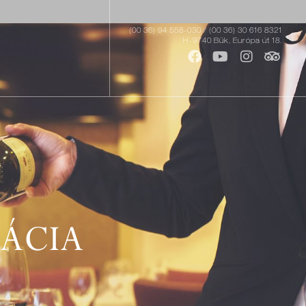
(00 36) 94 558-030 / (00 36) 30 616 8321
H-9740 Bük, Európa út 18.
ÁCIA