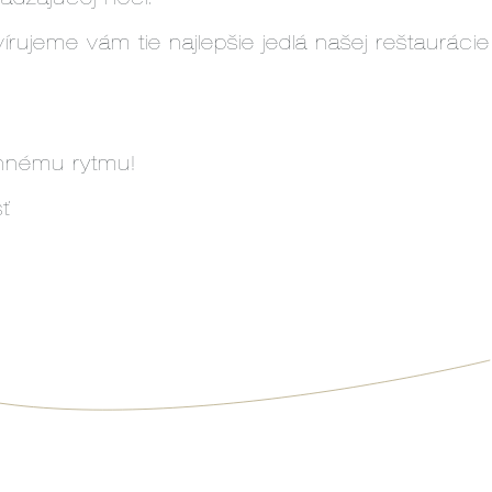
jeme vám tie najlepšie jedlá našej reštaurácie
ennému rytmu!
sť