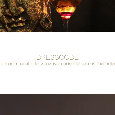
DRESSCODE
i sa prosím dostavte v rôznych priestoroch nášho hot