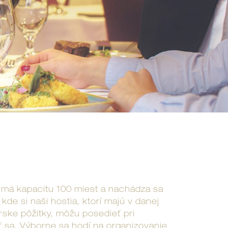
a má kapacitu 100 miest a nachádza sa
kde si naši hostia, ktorí majú v danej
rske pôžitky, môžu posedieť pri
 sa. Výborne sa hodí na organizovanie