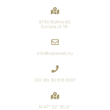
9740 Bükfürdő,
Európa út 18.
info@caramell.hu
(00 36) 30 616 8321
N 47° 22' 35,3''