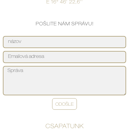
E 16° 46' 22,6''
POŠLITE NÁM SPRÁVU!
ODOŠLE
CSAPATUNK